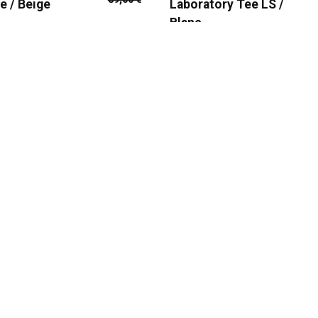
e / Beige
Laboratory Tee LS /
Blanc
AFFICHAGE DE 1 - 12 SUR 25 
1
2
3
SU
FRAIS DE PORT GRATUIT
À partir de 105€ d'achat
Catégories
Services
es
172 produits
Paiement sécuri
Livraison rapide
Livre d'or