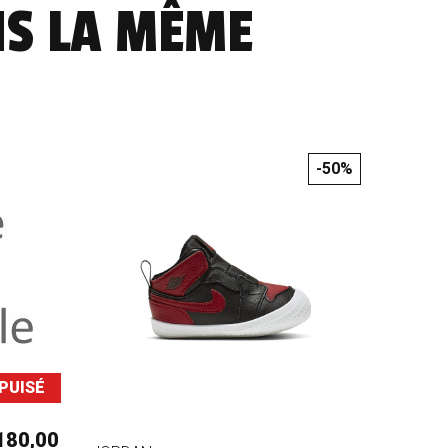
NS LA MÊME
-50%
PUISÉ
180,00 €