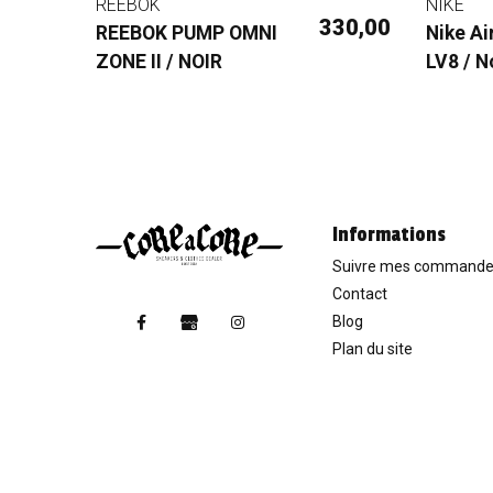
REEBOK
NIKE
7,50 €
330,00 €
REEBOK PUMP OMNI
Nike Ai
75,00 €
ZONE II / NOIR
LV8 / N
Informations
Suivre mes command
Contact
Blog
Plan du site