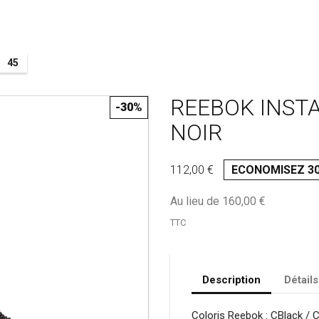
45
REEBOK INST
-30%
NOIR
112,00 €
ECONOMISEZ 3
Au lieu de 160,00 €
TTC
Description
Détails
Coloris Reebok : CBlack / 