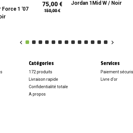
Jordan 1Mid W / Noir
75,00 €
r Force 1 '07
150,00 €
oir


Catégories
Services
es
172 produits
Paiement sécuri
Livraison rapide
Livre d'or
Confidentialité totale
A propos