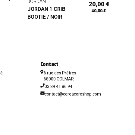
JORDAN
JORDA
20,00 €
JORDAN 1 CRIB
JORDA
40,00 €
BOOTIE / NOIR
BOOTIE
Contact
sé
6 rue des Prêtres
68000 COLMAR
03 89 41 86 94
contact@coreacoreshop.com