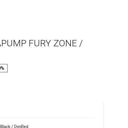
APUMP FURY ZONE /
0%
CBlack / DynRed