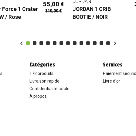
JORDAN
55,00 €
r Force 1 Crater
JORDAN 1 CRIB
110,00 €
 W / Rose
BOOTIE / NOIR


Catégories
Services
es
172 produits
Paiement sécuri
Livraison rapide
Livre d'or
Confidentialité totale
A propos