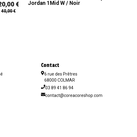
NIKE
Jordan 1Mid W / Noir
20,00 €
NIKE F
40,00 €
NOIR
Contact
sé
6 rue des Prêtres
68000 COLMAR
03 89 41 86 94
contact@coreacoreshop.com