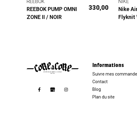
REEBOK
NIKE
7,50 €
330,00 €
REEBOK PUMP OMNI
Nike Ai
75,00 €
ZONE II / NOIR
Flyknit
Informations
Suivre mes command
Contact
Blog
Plan du site