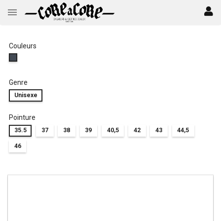
Couleurs
Genre
Unisexe
Pointure
35.5
37
38
39
40,5
42
43
44,5
46