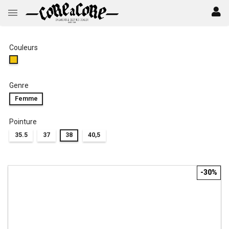
Couleurs
Genre
Femme
Pointure
35.5
37
38
40,5
-30%